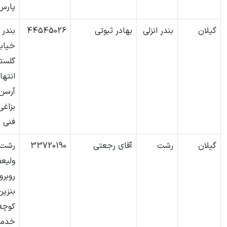
پارس
گیلان
بندر انزلی
بهادر ثبوتی
44545026
بندر 
خیاب
گلست
انتها
آرسن
بزاغ
فنی ث
گیلان
رشت
آقای رجعتی
33720190
رشت-
ولیعص
روبر
بنزین
کوچه 
خدما