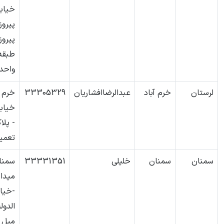
خیاب
پیروز
پیروز
واحد36
لرستان
خرم آباد
عبدالرضاافشاریان
33305329
خرم آ
خیاب
تعمیر
سمنان
سمنان
خلیلی
33331351
سمنا
میدا
-خیا
الدول
مبل ی