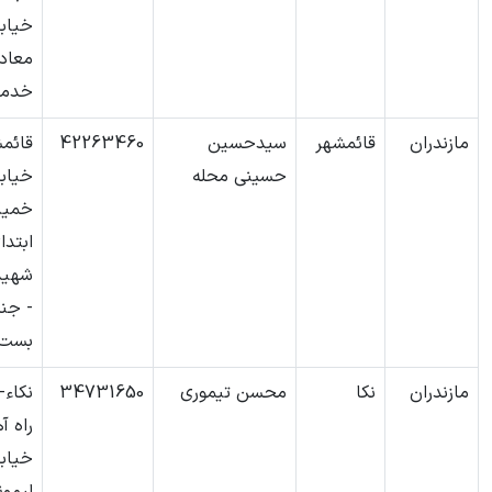
خیابا
معادی
خدما
مازندران
قائمشهر
سیدحسین
42263460
قائم
حسینی محله
خیابا
خمین
ابتدا
شهید 
- جن
بست 
مازندران
نکا
محسن تیموری
34731650
نکاء-
راه آ
خیاب