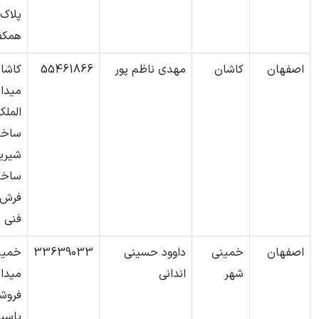
همک
اصفهان
کاشان
مهدی ناظم پور
55461866
کاشان
میدا
المل
ساخت
شیری
ساخت
فرش-
فنی ن
اصفهان
خمینی
داوود حسینی
33639033
خمین
شهر
اندانی
میدا
فروش
یاسی