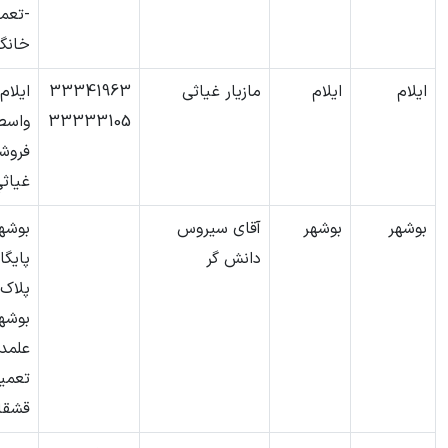
-تعمی
خانگ
ایلام
ایلام
مازیار غیاثی
33341963
ايلام
33333105
واسط
فروشگ
غياث
بوشهر
بوشهر
آقای سیروس
بوشه
دانش گر
پایگا
بوشهر
علمدا
تعمیر
قشقا