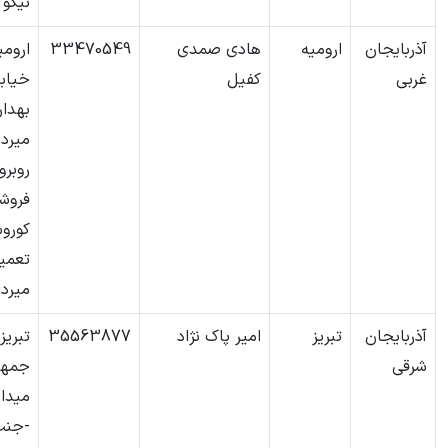
نیکو
آذربایجان
ارومیه
هادی صمدی
33470549
ارومی
غربی
کفیل
خیاب
بهدار
میردا
روبرو
فروش
کورو
تعمی
میردا
آذربایجان
تبریز
امیر پاک نژاد
35563877
تبریز
شرقی
جمهو
میدا
-جنب 