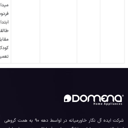
میدا
فردو
ابتدا
طالقا
مقابل
کودک
تعمیرگ
شرکت ایده آل نگار خاورمیانه در اواسط دهه ۹۰ به همت گروهی