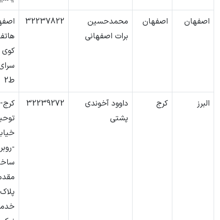
اصفهان
اصفهان
محمدحسین
32237822
اصفه
برات اصفهانی
هاتف 
کوی 
سرای 
ط2
البرز
کرج
داوود آخوندی
32239272
کرج-
پشتی
توحی
خیابا
-روبر
ساخت
مقدم
خدما