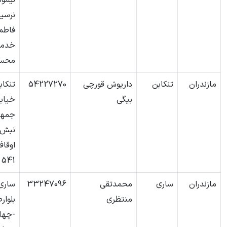
لیمون
نرسید
فاطم
خدما
محس
مازندران
تنکابن
داریوش قورچی
54227270
تنکاب
بیگی
خیاب
جمهو
نبش 
اوقاف
541
مازندران
ساری
محمدتقی
33247096
ساری
منتظری
بلوار
-چهار