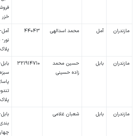
فروش
خزر
مازندران
آمل
محمد اسدالهی
44043
آمل- 
پلاک36
مازندران
بابل
حسین محمد
321914710
بابل-
زاده حسینی
سبزه
پاساژ
تندو
پلاک117و118
مازندران
بابل
شعبان غلامی
بابل-
بندی
چهارر