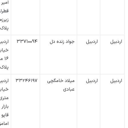
امیر ک
قطرا
زیرزم
پلاک 6
اردبیل
اردبیل
جواد زنده دل
33710094
اردبی
خیاب
16 
پلاک138
اردبیل
اردبیل
میلاد خامگچی
۳۳۲۴۶۱۹۷
اردبی
عبادی
خیاب
متری-
بازار 
قاپو 
امامز