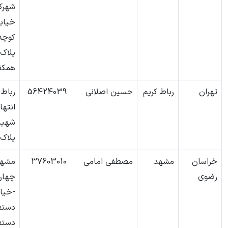
شهرک
خیابا
همک
تهران
رباط کریم
حسین اصلانی
56424039
رباط 
انتها
شهید
پلاک 81
خراسان
مشهد
مصطفی امامی
37603010
مشهد
رضوی
چهارر
-خیاب
دستغ
دستغ