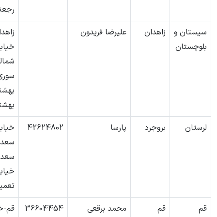
رجعت
سیستان و
زاهدان
علیرضا فریدون
زاهدا
بلوچستان
خیاب
شمال
سوری
بهشت
بهشتی
لرستان
بروجرد
پارسا
42624802
خیاب
سعدی
سعدی
خیابا
تعمیر
قم
قم
محمد برقعی
36604454