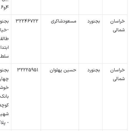
4و6 -پ599
خراسان
بجنورد
مسعودشاکری
32246722
بجنور
شمالی
-خیاب
طالقا
ابتدا
سلطان
خراسان
بجنورد
حسین پهلوان
32225951
بجنور
شمالی
چهارر
خوش
بانک
کوچه
شهید
- پلاک