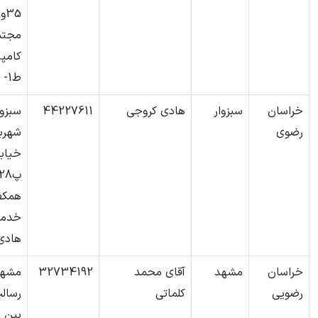
مجتم
کامپی
ط1- و15
خراسان
سبزوار
هادی کروجی
44227611
سبزوا
رضوی
شهربا
خیابا
همکف
خدما
هادی
خراسان
مشهد
آقای محمد
32734192
مشهد
رضویی
کلماتی
بین 