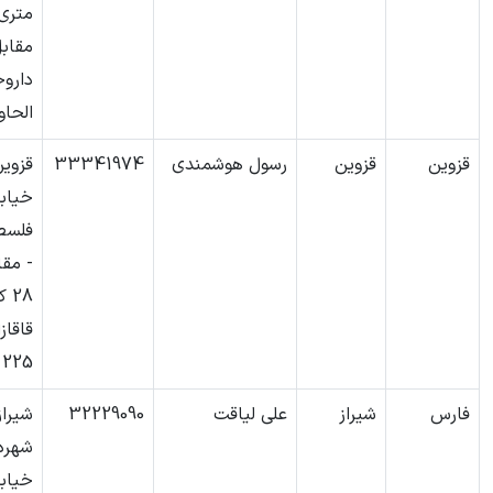
متری 
مقاب
داروخ
الحاو
قزوین
قزوین
رسول هوشمندی
33341974
قزوین
خیاب
فلسط
- مقا
28
قاقاز
225
فارس
شیراز
علی لیاقت
32229090
شیراز
شهرد
خیابا