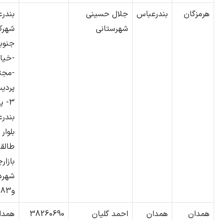
هرمزگان
بندرعباس
جلال حسینی
بندر
شهرستانی
شهرک
جنوب
-خیا
-مجت
پردی
بندر
بلوار 
طالقا
بازار
و83
همدان
همدان
احمد گلیان
38260690
همدا