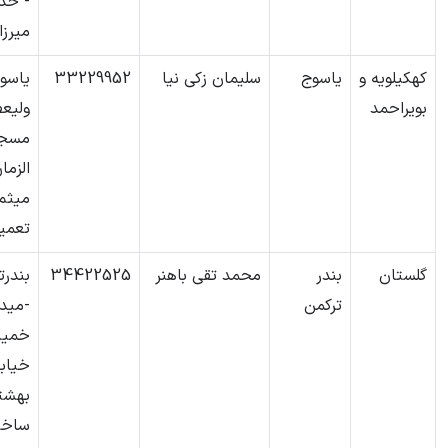
- خد
میرزا
کهکیلویه و
یاسوج
سلیمان زکی نیا
33229952
یاسو
بویراحمد
ولیع
مسج
الزما
میثم
تعمیر
گلستان
بندر
محمد تقی باهنر
34422525
بندرت
ترکمن
-میدا
خمین
خیابا
بهشت
ساخت