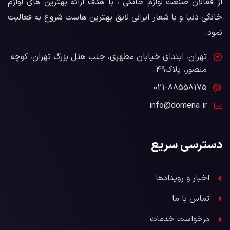
از فعالان صنعت لوازم خانگی ، با هدف ارائه بهترین های لوازم
خانگی دنیا و با شعار ایرانی لایق بهترین هاست شروع به فعالیت
نمود.
تهران، ابتدای خیابان مطهری، جنب هتل بزرگ تهران، کوچه
منصور، پلاک۴۹
021-88558175
info@domena.ir
دسترسی سریع
اخبار و رویدادها
تماس با ما
درخواست خدمات