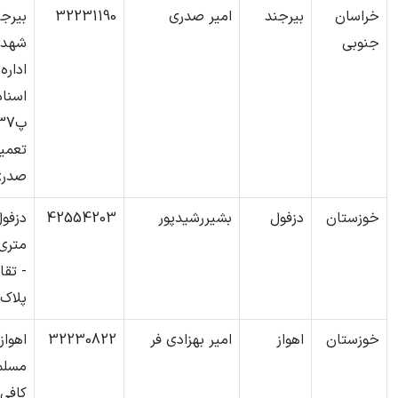
خراسان
بیرجند
امیر صدری
32231190
بیرجن
جنوبی
شهداء
اداره
اسناد
تعمیر
صدر
خوزستان
دزفول
بشیررشیدپور
42554203
متری
- تقا
پلاک241
خوزستان
اهواز
امیر بهزادی فر
32230822
اهواز
مسلم
کافی 