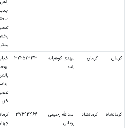
راهی
جنب 
تعمیر
پخش 
یدکی
کرمان
کرمان
مهدی کوهپایه
32251333
خیاب
زاده
بالاتر
ازباس
تعمیر
خزر
کرمانشاه
کرمانشاه
اسدالله رحیمی
37292466
کرمان
پویانی
چهارر