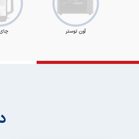
آون توستر
چای 
د