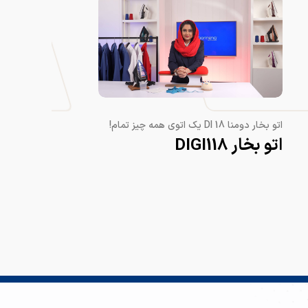
اتو بخار دومنا DI 18 یک اتوی همه چیز تمام!
اتو بخار DIGI118
قدر
گوش