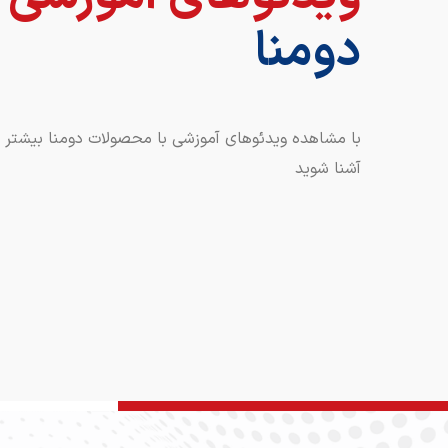
دومنا
با مشاهده ویدئوهای آموزشی با محصولات دومنا بیشتر
آشنا شوید
با دستگاه ساندویچ ساز دومنا یک میان وعده
راحت آماده کن!
ساندویچ ساز DS124و
DS125