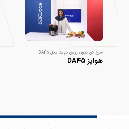
سرخ کن بدون روغن دومنا مدل DA45
هواپز DA45