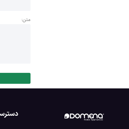
متن:
دسترس