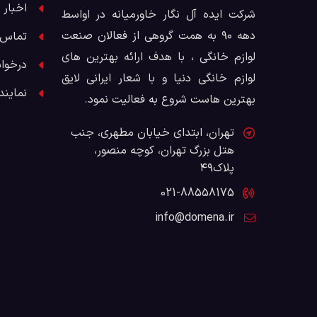
اخبار 
شرکت ایده آل نگار خاورمیانه در اواسط
دهه ۹۰ به همت گروهی از فعالان صنعت
تماس ب
لوازم خانگی ، با هدف ارائه بهترین های
درخوا
لوازم خانگی دنیا و با شعار ایرانی لایق
نمایند
بهترین هاست شروع به فعالیت نمود.
تهران، ابتدای خیابان مطهری، جنب
هتل بزرگ تهران، کوچه منصور،
پلاک۴۹
021-88558175
info@domena.ir