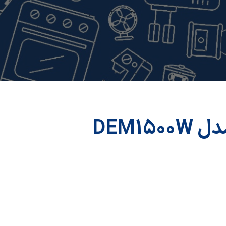
اسپرسو ساز مدل DEM1500W