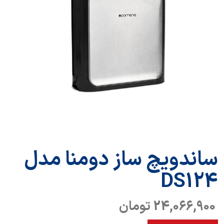
ساندویچ ساز دومنا مدل
DS124
24,066,900 تومان