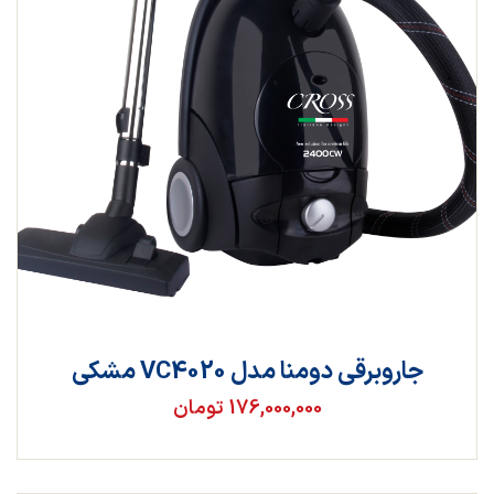
جاروبرقی دومنا مدل VC4020 مشکی
176,000,000 تومان