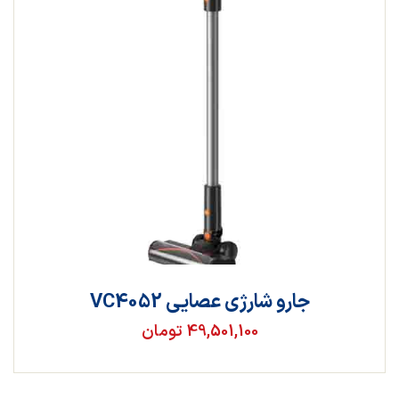
جارو شارژی عصایی VC4052
49,501,100 تومان