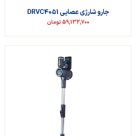
جارو شارژی عصایی DRVC4051
59,132,700 تومان