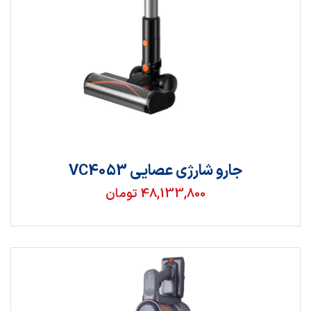
جارو شارژی عصایی VC4053
48,133,800 تومان