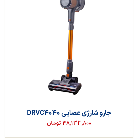
جارو شارژی عصایی DRVC4040
48,133,800 تومان