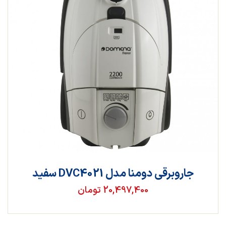
جاروبرقی دومنا مدل DVC4021 سفید
20,497,400 تومان