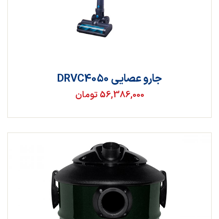
جارو عصایی DRVC4050
56,386,000 تومان