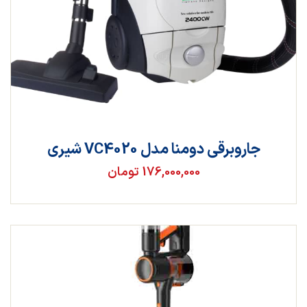
جاروبرقی دومنا مدل VC4020 شیری
176,000,000 تومان