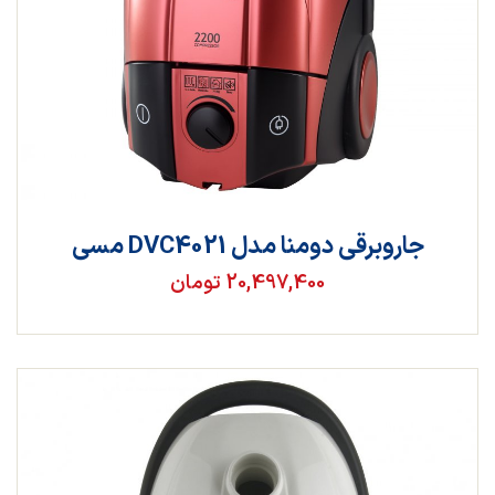
جاروبرقی دومنا مدل DVC4021 مسی
20,497,400 تومان