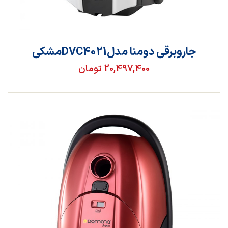
جاروبرقی دومنا مدلDVC4021مشکی
20,497,400 تومان