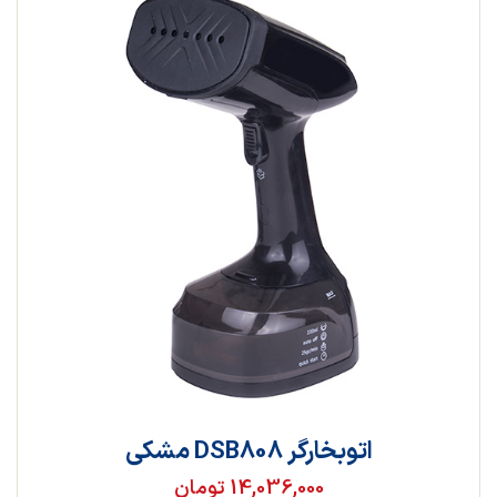
اتوبخارگر DSB808 مشکی
14,036,000 تومان