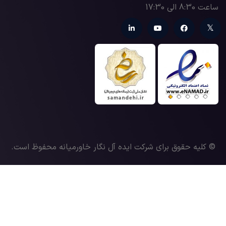
ساعت 8:30 الی 17:30
© کلیه حقوق برای شرکت ایده آل نگار خاورمیانه محفوظ است.