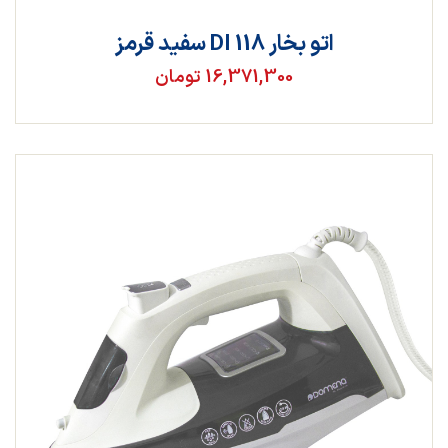
اتو بخار DI 118 سفید قرمز
16,371,300 تومان