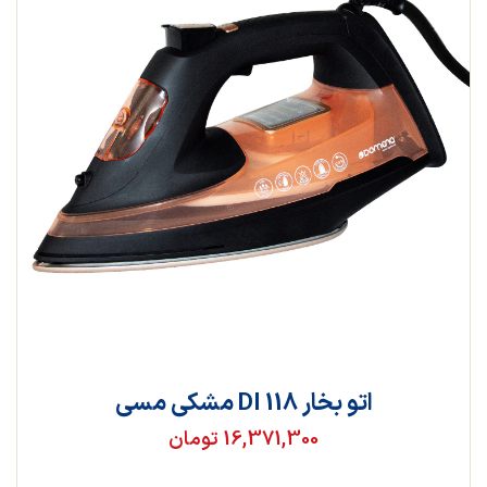
اتو بخار DI 118 مشکی مسی
16,371,300 تومان