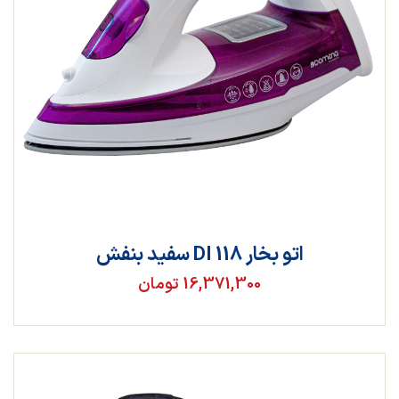
اتو بخار DI 118 سفید بنفش
16,371,300 تومان