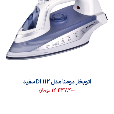
اتوبخار دومنا مدل DI 112 سفید
14,447,400 تومان