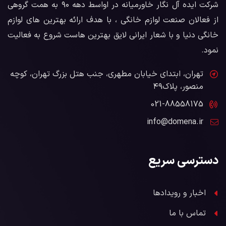
شرکت ایده آل نگار خاورمیانه در اواسط دهه ۹۰ به همت گروهی
از فعالان صنعت لوازم خانگی ، با هدف ارائه بهترین های لوازم
خانگی دنیا و با شعار ایرانی لایق بهترین هاست شروع به فعالیت
نمود.
تهران، ابتدای خیابان مطهری، جنب هتل بزرگ تهران، کوچه
منصور، پلاک۴۹
021-88558175
info@domena.ir
دسترسی سریع
اخبار و رویدادها
تماس با ما