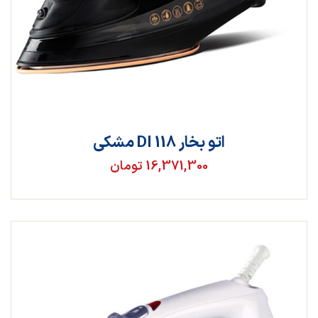
اتو بخار DI 118 مشکی
16,371,300 تومان