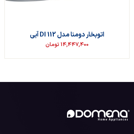
اتوبخار دومنا مدل DI 112 آبی
14,447,400 تومان