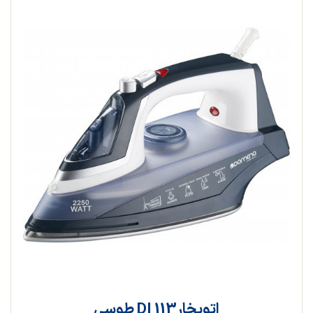
اتوبخارDI 113 طوسی