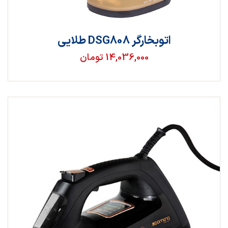
اتوبخارگر DSG808 طلایی
14,036,000 تومان