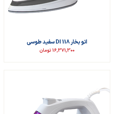
اتو بخار DI 118 سفید طوسی
16,371,300 تومان