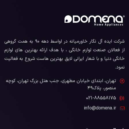
شرکت ایده آل نگار خاورمیانه در اواسط دهه ۹۰ به همت گروهی
از فعالان صنعت لوازم خانگی ، با هدف ارائه بهترین های لوازم
خانگی دنیا و با شعار ایرانی لایق بهترین هاست شروع به فعالیت
نمود.
تهران، ابتدای خیابان مطهری، جنب هتل بزرگ تهران، کوچه
منصور، پلاک۴۹
021-88558175
info@domena.ir