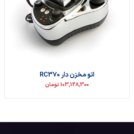
اتو مخزن دار RC370
103,128,300 تومان