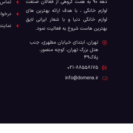
دهه ۹۰ به همت گروهی از فعالان صنعت
تماس ب
لوازم خانگی ، با هدف ارائه بهترین های
درخوا
لوازم خانگی دنیا و با شعار ایرانی لایق
نمایند
بهترین هاست شروع به فعالیت نمود.
تهران، ابتدای خیابان مطهری، جنب
هتل بزرگ تهران، کوچه منصور،
پلاک۴۹
021-88558175
info@domena.ir