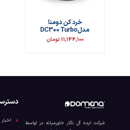
خرد کن دومنا
مدلDC300 Turbo
11,144,100 تومان
دسترس
اخبار 
شرکت ایده آل نگار خاورمیانه در اواسط