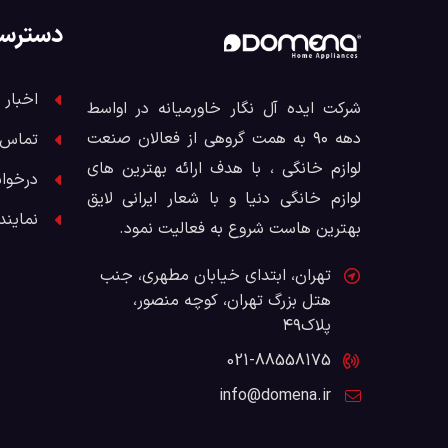
دسترس
اخبار 
شرکت ایده آل نگار خاورمیانه در اواسط
دهه ۹۰ به همت گروهی از فعالان صنعت
تماس ب
لوازم خانگی ، با هدف ارائه بهترین های
درخوا
لوازم خانگی دنیا و با شعار ایرانی لایق
نمایند
بهترین هاست شروع به فعالیت نمود.
تهران، ابتدای خیابان مطهری، جنب
هتل بزرگ تهران، کوچه منصور،
پلاک۴۹
021-88558175
info@domena.ir