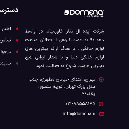
دسترس
اخبار 
شرکت ایده آل نگار خاورمیانه در اواسط
دهه ۹۰ به همت گروهی از فعالان صنعت
تماس ب
لوازم خانگی ، با هدف ارائه بهترین های
درخوا
لوازم خانگی دنیا و با شعار ایرانی لایق
نمایند
بهترین هاست شروع به فعالیت نمود.
تهران، ابتدای خیابان مطهری، جنب
هتل بزرگ تهران، کوچه منصور،
پلاک۴۹
021-88558175
info@domena.ir